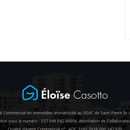
t Commercial en Immobilier Immatriculé au RSAC de Saint-Pierre île 
ion sous le numéro : 537 949 042 00056. Attestation de Collaborate
Qualité d’Agent Commercial n° : ADC 3101 2018 000 147 970