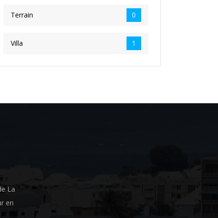
Terrain
0
Villa
1
de La
ur en