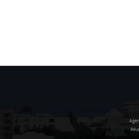
Agen
Réun